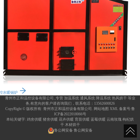
控水暖锅炉
青州市正和温控设备有限公司.,专营
加温系统
通风系统
降温系统
热风烘干
等业
务,有意向的客户请咨询我们，联系电话：
13562600826
CopyRight © 版权所有:
青州市正和温控设备有限公司.
网站地图
XML
备案号:
鲁
ICP备2022018066号
本站关键字:
鸡舍供暖
猪舍供暖
花卉供暖
育苗供暖
蓝莓供暖
云南玫瑰
枸杞烘
干
木材烘干
鲁公网安备
鲁公网安备