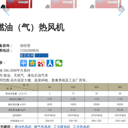
燃油（气）热风机
备咨询：
张经理
系电话：
13562600826
留言咨询
更多信息
享：
格:500-2000平方系列
料:柴油、天然气、液化石油气等
用范围:花卉温室大棚、蔬菜种植、畜禽养殖及工业厂房等。
关键词：
燃油热风机
燃气热风机
工业暖风机
工业热风机