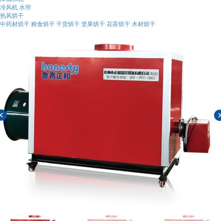
冷风机
水帘
热风烘干
中药材烘干
粮食烘干
干货烘干
坚果烘干
花茶烘干
木材烘干