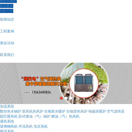
物质热风炉
磁采暖炉
风烘干炉
新闻动态
工程案例
展会活动
联系我们
加温系统
数控热水锅炉
双风机热风炉
生物质水暖炉
生物质热风炉
电磁采暖炉
空气源热泵
园艺暖风机
卧式燃油（气）锅炉
燃油（气）热风机
通风系统
玻璃钢风机
环流风机
负压风机
降温系统